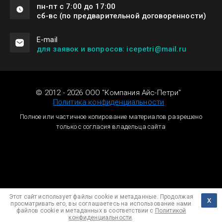
пн-пт с 7:00 до 17:00
сб-вс (по предварительной договоренности)
Е-mail
для заявок и вопросов: icepetri@mail.ru
© 2012 - 2026 ООО "Компания Айс-Петри"
Политика конфиденциальности
Полное или частичное копирование материалов разрешено
только с согласия владельца сайта
Megagroup.ru
Этот сайт использует файлы cookie и метаданные. Продолжая
Х
просматривать его, вы соглашаетесь на использование нами
файлов cookie и метаданных в соответствии с
Политикой
конфиденциальности
.