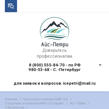
Доверьтесь
профессионалам
8 (800) 555-84-70 - по РФ
980-53-68 - С.-Петербург
для заявок и вопросов: icepetri@mail.ru
Главная
/
Приточные клапаны КИВ-125
/
С круглым оголовком КИВ-125 icepetri
/
90,1-100см
/
С базальтом
/