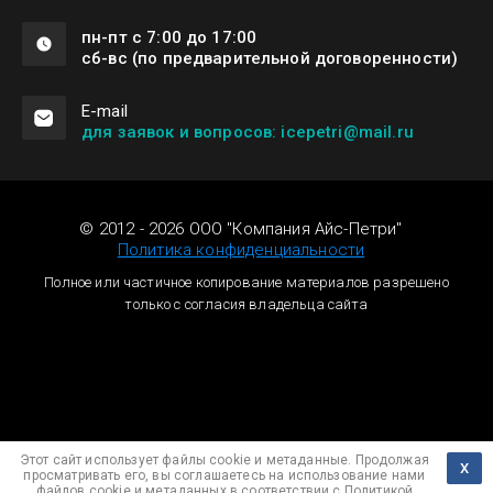
пн-пт с 7:00 до 17:00
сб-вс (по предварительной договоренности)
Е-mail
для заявок и вопросов: icepetri@mail.ru
© 2012 - 2026 ООО "Компания Айс-Петри"
Политика конфиденциальности
Полное или частичное копирование материалов разрешено
только с согласия владельца сайта
Megagroup.ru
Этот сайт использует файлы cookie и метаданные. Продолжая
Х
просматривать его, вы соглашаетесь на использование нами
файлов cookie и метаданных в соответствии с
Политикой