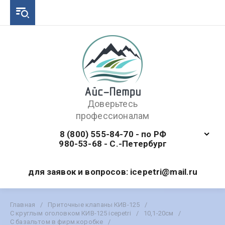
Доверьтесь
профессионалам
8 (800) 555-84-70 - по РФ
980-53-68 - С.-Петербург
для заявок и вопросов: icepetri@mail.ru
Главная
/
Приточные клапаны КИВ-125
/
С круглым оголовком КИВ-125 icepetri
/
10,1-20см
/
С базальтом в фирм.коробке
/