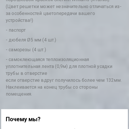
(Цвет решетки может незначительно отличаться из-
за особенностей цветопередачи вашего
устройства!)
- паспорт
- дюбеля Ø5 мм (4 шт.)
- саморезы (4 шт.)
- самоклеющаяся теплоизоляционная
уплотнительная лента (0,9м) для плотной усадки
трубы в отверстие
если отверстие вдруг получилось более чем 132мм.
Наклеивается на конец трубы со стороны
помещения.
Почему мы?