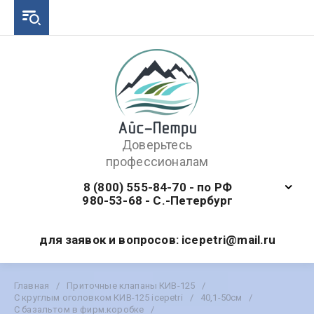
Доверьтесь
профессионалам
8 (800) 555-84-70 - по РФ
980-53-68 - С.-Петербург
для заявок и вопросов: icepetri@mail.ru
Главная
/
Приточные клапаны КИВ-125
/
С круглым оголовком КИВ-125 icepetri
/
40,1-50см
/
С базальтом в фирм.коробке
/