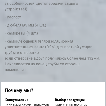
за особенностей цветопередачи вашего
устройства!)
- паспорт
- дюбеля Ø5 мм (4 шт.)
- саморезы (4 шт.)
- самоклеющаяся теплоизоляционная
уплотнительная лента (0,9м) для плотной усадки
трубы в отверстие
если отверстие вдруг получилось более чем 132мм.
Наклеивается на конец трубы со стороны
помещения.
Почему мы?
Консультация
Выбор продукции
напрямую от специалистов
Более 1000 позиций