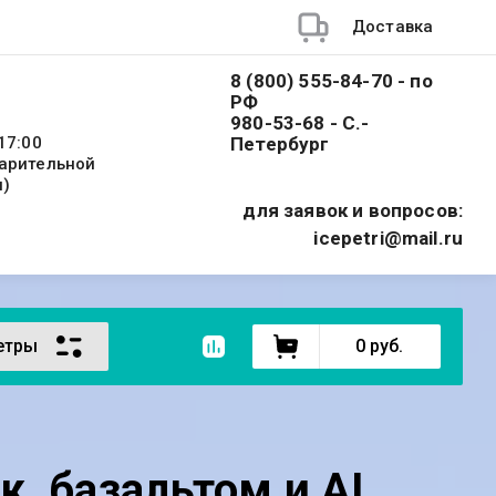
Доставка
8 (800) 555-84-70 - по
РФ
980-53-68 - С.-
17:00
Петербург
варительной
и)
для заявок и вопросов:
icepetri@mail.ru
етры
0
руб.
к. базальтом и AL.