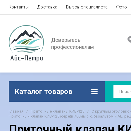
Контакты
Доставка
Вызов специалиста
Фото
Доверьтесь
профессионалам
Каталог товаров
Главная
/
Приточные клапаны КИВ-125
/
С круглым оголовком 
Приточный клапан КИВ-125 icepetri 700мм с к. базальтом и AL. р
Приточный клапан КИВ