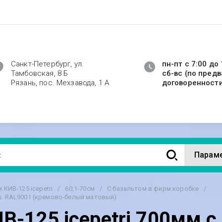
Санкт-Петербург, ул.
пн-пт с 7:00 до 
Тамбовская, 8 Б
сб-вс (по пред
Рязань, пос. Мехзавода, 1 А
договоренност
Парам
КИВ-125 icepetri
/
60,1-70см
/
С базальтом в фирм.коробке
/
еш. RAL9001 (кремово-белый матовый)
-125 icepetri 700мм с 