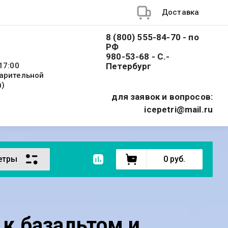
Доставка
8 (800) 555-84-70 - по
РФ
980-53-68 - С.-
17:00
Петербург
варительной
и)
для заявок и вопросов:
icepetri@mail.ru
етры
0
руб.
 к.базальтом и