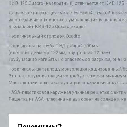
КИВ-125 Quadro (квадратный) отличается от КИВ-125 i
Данная комплектация считается самой лучшей в лине
из-за наличия в ней теплошумоизоляции из каширован
В комплект КИВ-125 Quadro входят:
- оригинальный оголовок Quadro
- оригинальная труба ПНД длиной 700мм
(внешний диаметр 132мм, внутренний 125мм)
Трубу можно изгибать не опасаясь ее разрыва, она н
- оригинальная теплошумоизоляция кашированный б
Эта теплошумоизоляция не требует замены минимум 5
Многолетний опыт эксплуатации показал высокую ст
- ASA-пластиковая наружная уличная решетка с анти
Решетка из ASA-пластика не выгорает на солнце и не
Почему мы?