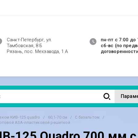
Санкт-Петербург, ул.
пн-пт с 7:00 до 
Тамбовская, 8 Б
сб-вс (по пред
Рязань, пос. Мехзавода, 1 А
договоренност
Парам
вком КИВ-125 quadro
/
60,1-70 см
/
С базальтом
/
акотовой ASA-пластиковой решеткой
В-125 Quadro 700 мм с