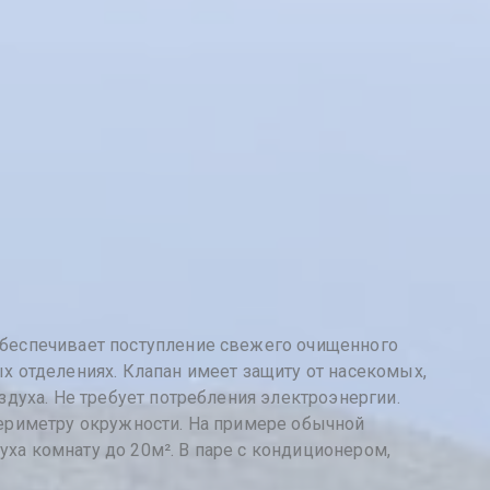
обеспечивает поступление свежего очищенного
х отделениях. Клапан имеет защиту от насекомых,
духа. Не требует потребления электроэнергии.
периметру окружности. На примере обычной
ха комнату до 20м². В паре с кондиционером,