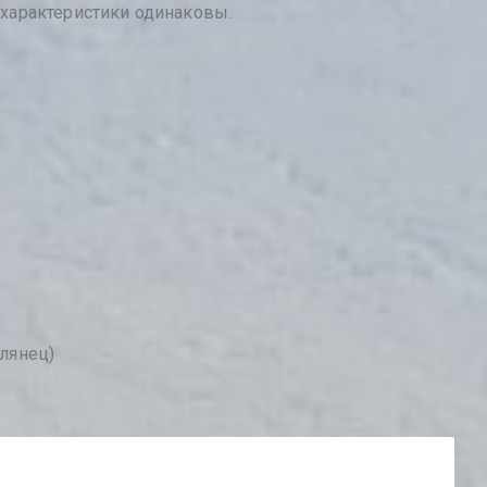
е характеристики одинаковы.
лянец)