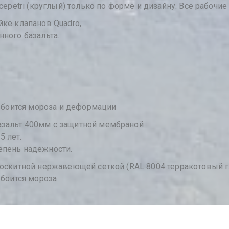
cepetri (круглый) только по форме и дизайну. Все рабочи
йке клапанов Quadro,
ного базальта.
е боится мороза и деформации
азальт 400мм с защитной мембраной
 лет.
епень надежности.
москитной нержавеющей сеткой (RAL 8004 терракотовый г
 боится мороза