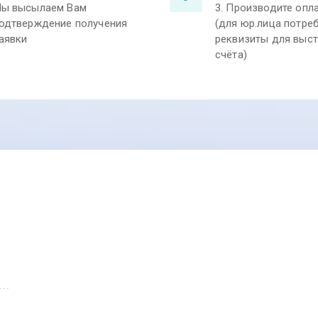
ы высылаем Вам
3. Производите опл
одтверждение получения
(для юр.лица потре
аявки
реквизиты для выс
счёта)