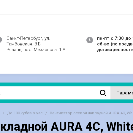
Санкт-Петербург, ул.
пн-пт с 7:00 до 
Тамбовская, 8 Б
сб-вс (по пред
Рязань, пос. Мехзавода, 1 А
договоренност
Парам
/
До 100 кубов в час
/
Вентилятор осевой накладной AURA 4C, Whi
кладной AURA 4C, White