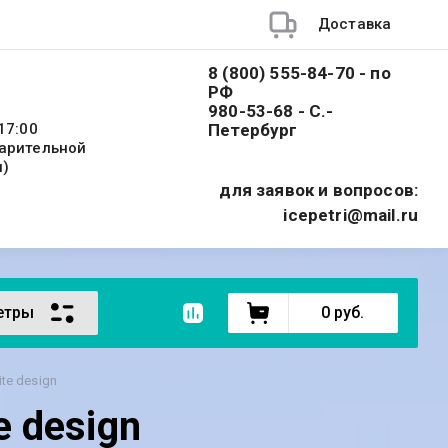
Доставка
8 (800) 555-84-70 - по
РФ
980-53-68 - С.-
17:00
Петербург
варительной
и)
для заявок и вопросов:
icepetri@mail.ru
етры
0
руб.
te design
 design