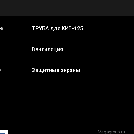
ке
ТРУБА для КИВ-125
Вентиляция
и
Защитные экраны
Megagroup.ru