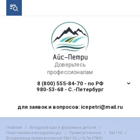
Доверьтесь
профессионалам
8 (800) 555-84-70 - по РФ
980-53-68 - С.-Петербург
для заявок и вопросов: icepetri@mail.ru
Главная
/
Воздуховоды и фасонные детали
/
Пластиковые воздуховоды
/
Прямоугольные
/
55х110
/
Воздуховод прямоугольный 55х110, L=0,7м (ПВХ)