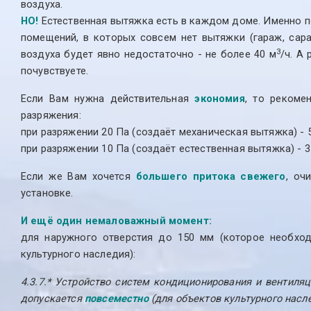
воздуха.
НО!
Естественная вытяжка есть в каждом доме. Именно по
помещений, в которых совсем нет вытяжки (гараж, сар
3
воздуха будет явно недостаточно - не более 40 м
/ч. А
почувствуете.
Если Вам нужна действительная
экономия
, то рекоме
разряжения:
при разряжении 20 Па (создаёт механическая вытяжка) - 
при разряжении 10 Па (создаёт естественная вытяжка) - 3
Если же Вам хочется
большего притока свежего
, оч
установке.
И ещё один немаловажный момент:
для наружного отверстия до 150 мм (которое необходи
культурного наследия):
4.3.7.* Устройство систем кондиционирования и вентиля
допускается
повсеместно
(для объектов культурного насл