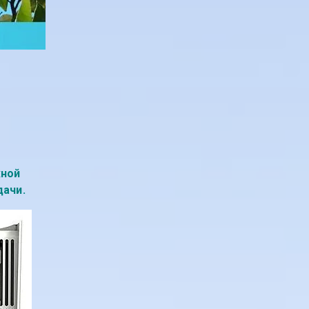
жной
дачи.