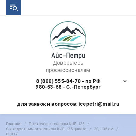
Доверьтесь
профессионалам
8 (800) 555-84-70 - по РФ
980-53-68 - С.-Петербург
для заявок и вопросов: icepetri@mail.ru
Главная
/
Приточные клапаны КИВ-125
/
С квадратным оголовком КИВ-125 quadro
/
30,1-35 см
/
С ППУ