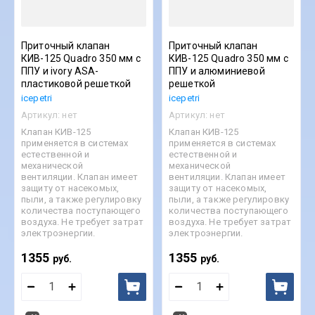
Приточный клапан
Приточный клапан
КИВ-125 Quadro 350 мм с
КИВ-125 Quadro 350 мм с
ППУ и ivory ASA-
ППУ и алюминиевой
пластиковой решеткой
решеткой
icepetri
icepetri
Артикул:
нет
Артикул:
нет
Клапан КИВ-125
Клапан КИВ-125
применяется в системах
применяется в системах
естественной и
естественной и
механической
механической
вентиляции. Клапан имеет
вентиляции. Клапан имеет
защиту от насекомых,
защиту от насекомых,
пыли, а также регулировку
пыли, а также регулировку
количества поступающего
количества поступающего
воздуха. Не требует затрат
воздуха. Не требует затрат
электроэнергии.
электроэнергии.
1355
1355
руб.
руб.