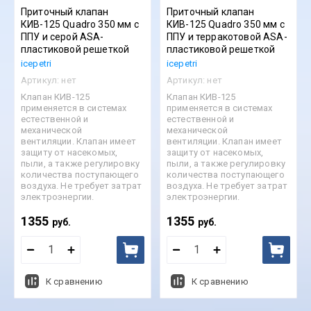
Приточный клапан
Приточный клапан
КИВ-125 Quadro 350 мм с
КИВ-125 Quadro 350 мм с
ППУ и серой ASA-
ППУ и терракотовой ASA-
пластиковой решеткой
пластиковой решеткой
icepetri
icepetri
Артикул:
нет
Артикул:
нет
Клапан КИВ-125
Клапан КИВ-125
применяется в системах
применяется в системах
естественной и
естественной и
механической
механической
вентиляции. Клапан имеет
вентиляции. Клапан имеет
защиту от насекомых,
защиту от насекомых,
пыли, а также регулировку
пыли, а также регулировку
количества поступающего
количества поступающего
воздуха. Не требует затрат
воздуха. Не требует затрат
электроэнергии.
электроэнергии.
1355
1355
руб.
руб.
К сравнению
К сравнению