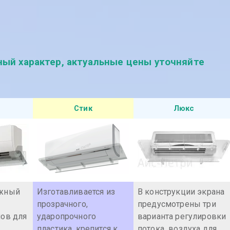
ный характер, актуальные цены уточняйте
Стик
Люкс
ежный
Изготавливается из
В конструкции экрана
прозрачного,
предусмотрены три
нов для
ударопрочного
варианта регулировки
пластика, крепится к
потока воздуха для