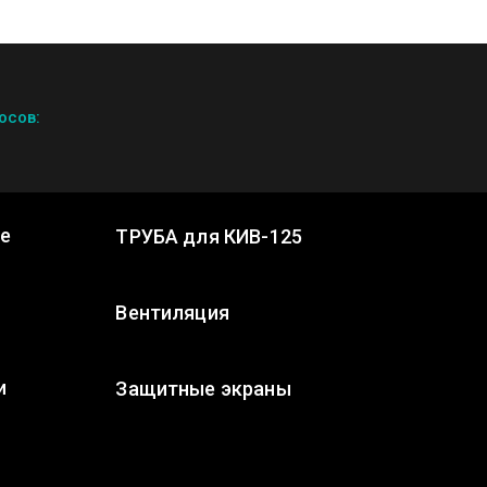
осов:
ке
ТРУБА для КИВ-125
Вентиляция
и
Защитные экраны