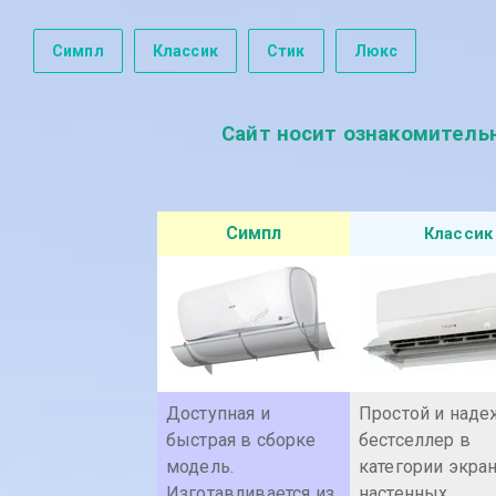
Симпл
Классик
Стик
Люкс
Сайт носит ознакомитель
Симпл
Классик
Доступная и
Простой и над
быстрая в сборке
бестселлер в
модель.
категории экра
Изготавливается из
настенных