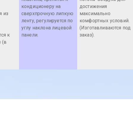
.
кондиционеру на
достижения
я из
сверхпрочную липкую
максимально
ленту, регулируется по
комфортных условий.
углу наклона лицевой
(Изготавливаются под
тся к
панели.
заказ).
 (в