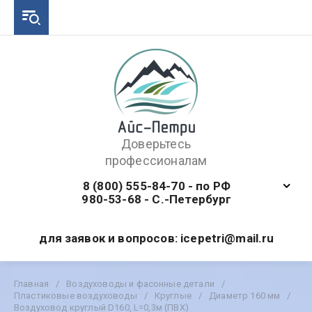
Доверьтесь
профессионалам
8 (800) 555-84-70 - по РФ
980-53-68 - С.-Петербург
для заявок и вопросов: icepetri@mail.ru
Главная
/
Воздуховоды и фасонные детали
/
Пластиковые воздуховоды
/
Круглые
/
Диаметр 160 мм
/
Воздуховод круглый D160, L=0,3м (ПВХ)